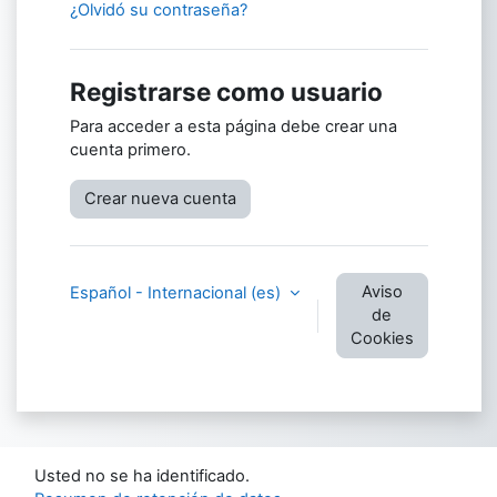
¿Olvidó su contraseña?
Registrarse como usuario
Para acceder a esta página debe crear una
cuenta primero.
Crear nueva cuenta
Aviso
Español - Internacional ‎(es)‎
de
Cookies
Usted no se ha identificado.